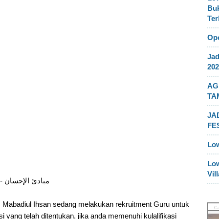
Buk
Ter
Ope
Jad
202
AG
TA
JA
FE
Lo
Lo
Vil
Open Rekrutmen Teacher Mabadiul Ihsan - مبادئ الإحسان
Mabadiul Ihsan sedang melakukan rekruitment Guru untuk
i yang telah ditentukan, jika anda memenuhi kulalifikasi