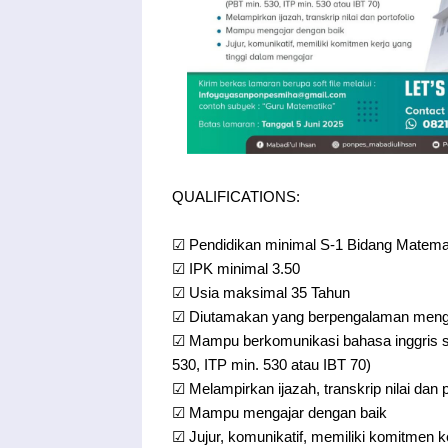
QUALIFICATIONS:
☑ Pendidikan minimal S-1 Bidang Matemat
☑ IPK minimal 3.50
☑ Usia maksimal 35 Tahun
☑ Diutamakan yang berpengalaman mengaj
☑ Mampu berkomunikasi bahasa inggris sec
530, ITP min. 530 atau IBT 70)
☑ Melampirkan ijazah, transkrip nilai dan p
☑ Mampu mengajar dengan baik
☑ Jujur, komunikatif, memiliki komitmen k