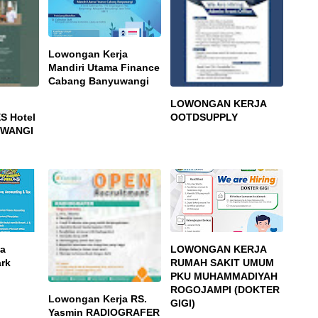
Lowongan Kerja
Mandiri Utama Finance
Cabang Banyuwangi
LOWONGAN KERJA
S Hotel
OOTDSUPPLY
UWANGI
ja
LOWONGAN KERJA
rk
RUMAH SAKIT UMUM
PKU MUHAMMADIYAH
ROGOJAMPI (DOKTER
Lowongan Kerja RS.
GIGI)
Yasmin RADIOGRAFER