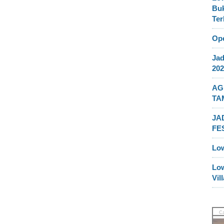
Buk
Ter
Ope
Jad
202
AG
TA
JA
FE
Lo
Lo
Vil