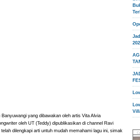
Buk
Ter
Ope
Jad
202
AG
TA
JA
FE
Lo
Lo
Vil
 Banyuwangi yang dibawakan oleh artis Vita Alvia
ongwriter oleh UT (Teddy) dipublikasikan di channel Ravi
n telah dilengkapi arti untuh mudah memahami lagu ini, simak