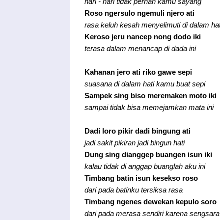
hari - hari tidak pernah kamu sayang
Roso ngersulo ngemuli njero ati
rasa keluh kesah menyelimuti di dalam hat
Keroso jeru nancep nong dodo iki
terasa dalam menancap di dada ini
Kahanan jero ati riko gawe sepi
suasana di dalam hati kamu buat sepi
Sampek sing biso meremaken moto iki
sampai tidak bisa memejamkan mata ini
Dadi loro pikir dadi bingung ati
jadi sakit pikiran jadi bingun hati
Dung sing dianggep buangen isun iki
kalau tidak di anggap buanglah aku ini
Timbang batin isun kesekso roso
dari pada batinku tersiksa rasa
Timbang ngenes dewekan kepulo soro
dari pada merasa sendiri karena sengsara