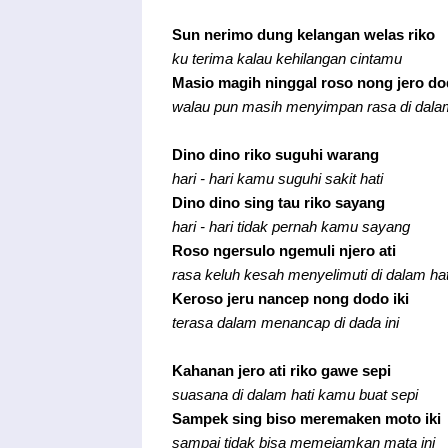
Sun nerimo dung kelangan welas riko
ku terima kalau kehilangan cintamu
Masio magih ninggal roso nong jero d
walau pun masih menyimpan rasa di dala
Dino dino riko suguhi warang
hari - hari kamu suguhi sakit hati
Dino dino sing tau riko sayang
hari - hari tidak pernah kamu sayang
Roso ngersulo ngemuli njero ati
rasa keluh kesah menyelimuti di dalam hat
Keroso jeru nancep nong dodo iki
terasa dalam menancap di dada ini
Kahanan jero ati riko gawe sepi
suasana di dalam hati kamu buat sepi
Sampek sing biso meremaken moto iki
sampai tidak bisa memejamkan mata ini