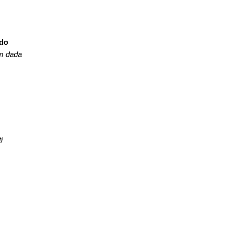
odo
m dada
i