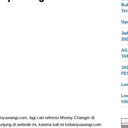
Buk
Ter
Ope
Jad
202
AG
TA
JA
FE
Lo
Lo
Vil
yuwangi.com, lagi cari refrensi Money Changer di
njung di website ini, karena kali ini kebanyuwangi.com