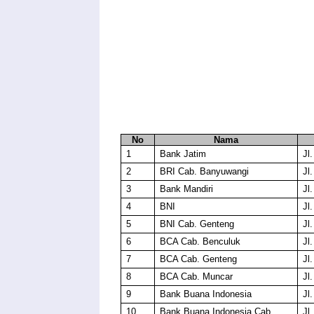
No
Nama
1
Bank Jatim
Jl
2
BRI Cab. Banyuwangi
Jl
3
Bank Mandiri
Jl
4
BNI
Jl
5
BNI Cab. Genteng
Jl
6
BCA Cab. Benculuk
Jl
7
BCA Cab. Genteng
Jl
8
BCA Cab. Muncar
Jl
9
Bank Buana Indonesia
Jl
10
Bank Buana Indonesia Cab.
Jl