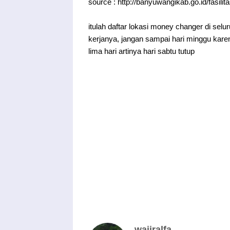
source : http://banyuwangikab.go.id/fasil
itulah daftar lokasi money changer di sel
kerjanya, jangan sampai hari minggu karen
lima hari artinya hari sabtu tutup
wajiralfa