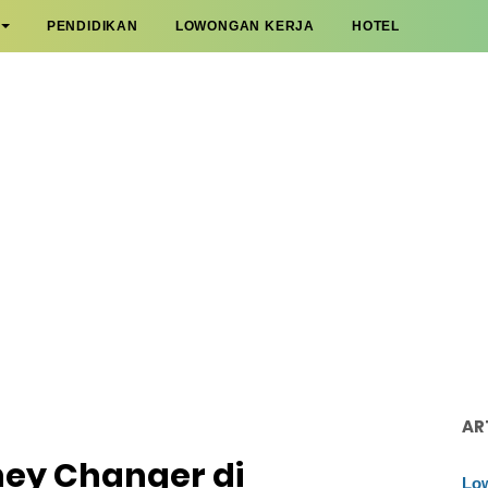
PENDIDIKAN
LOWONGAN KERJA
HOTEL
AR
ney Changer di
Low