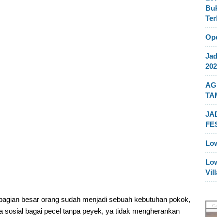
Buk
Ter
Ope
Jad
202
AG
TA
JA
FE
Lo
Lo
Vil
bagian besar orang sudah menjadi sebuah kebutuhan pokok,
a sosial bagai pecel tanpa peyek, ya tidak mengherankan