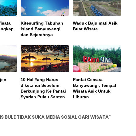
isata
Kitesurfing Tabuhan
Waduk Bajulmati Asik
engkap
Island Banyuwangi
Buat Wisata
dan Sejarahnya
jen
10 Hal Yang Harus
Pantai Cemara
diketahui Sebelum
Banyuwangi, Tempat
Berkunjung Ke Pantai
Wisata Asik Untuk
Syariah Pulau Santen
Liburan
 BULE TIDAK SUKA MEDIA SOSIAL CARI WISATA"